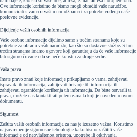
nam dajete, kao što su vaše ime, adresa, e-mail adresa i broj telefona.
Ove informacije koristimo da bismo mogli obraditi vaše narudžbe,
komunicirati s vama o vašim narudžbama i za potrebe vođenja naše
poslovne evidencije.
Dijeljenje vaših osobnih informacija
Vaše osobne informacije dijelimo samo s trećim stranama koje su
potrebne za obradu vaših narudžbi, kao što su dostavne službe. S tim
trećim stranama imamo ugovore koji garantiraju da će vaše informacije
biti sigurno čuvane i da se neće koristiti za druge svrhe.
Vaša prava
Imate pravo znati koje informacije prikupljamo o vama, zahtijevati
ispravak tih informacija, zahtijevati brisanje tih informacija ili
zahtijevati ograničenje korištenja tih informacija. Da biste ostvarili ta
prava, možete nas kontaktirati putem e-maila koji je naveden u ovom
dokumentu.
Sigurnost
Zaštita vaših osobnih informacija za nas je izuzetno važna. Koristimo
najsuvremenije sigurnosne tehnologije kako bismo zaštitili vaše
informacije od neovlaštenog pristupa, upotrebe ili otkrivanja.