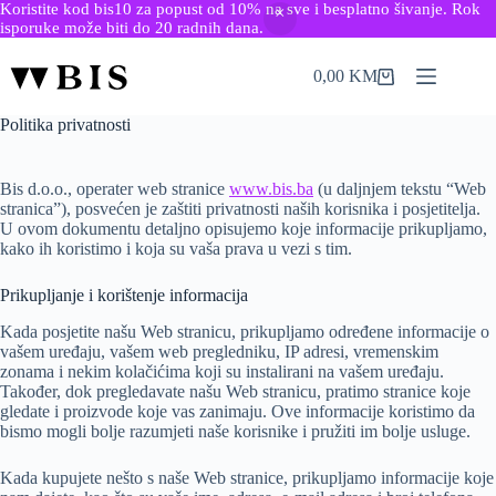
Koristite kod bis10 za popust od 10% na sve i besplatno šivanje. Rok
isporuke može biti do 20 radnih dana.
Skip
to
0,00
KM
Shopping
content
cart
Politika privatnosti
Bis d.o.o., operater web stranice
www.bis.ba
(u daljnjem tekstu “Web
stranica”), posvećen je zaštiti privatnosti naših korisnika i posjetitelja.
U ovom dokumentu detaljno opisujemo koje informacije prikupljamo,
kako ih koristimo i koja su vaša prava u vezi s tim.
Prikupljanje i korištenje informacija
Kada posjetite našu Web stranicu, prikupljamo određene informacije o
vašem uređaju, vašem web pregledniku, IP adresi, vremenskim
zonama i nekim kolačićima koji su instalirani na vašem uređaju.
Također, dok pregledavate našu Web stranicu, pratimo stranice koje
gledate i proizvode koje vas zanimaju. Ove informacije koristimo da
bismo mogli bolje razumjeti naše korisnike i pružiti im bolje usluge.
Kada kupujete nešto s naše Web stranice, prikupljamo informacije koje