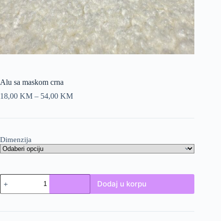
Alu sa maskom crna
Price
18,00
KM
–
54,00
KM
range:
18,00 KM
through
54,00 KM
Dimenzija
Alu
Dodaj u korpu
sa
maskom
crna
količina