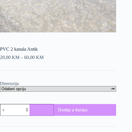
PVC 2 kanala Antik
Price
20,00
KM
–
60,00
KM
range:
20,00 KM
through
60,00 KM
Dimenzija
PVC
Dodaj u korpu
2
kanala
Antik
količina