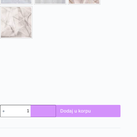
Zavjesa
Dodaj u korpu
-
Altiner
količina