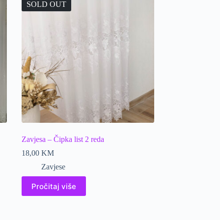
SOLD OUT
Zavjesa – Čipka list 2 reda
18,00
KM
Zavjese
Pročitaj više