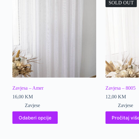
SOLD OUT
Zavjesa – Amer
Zavjesa – 8005
16,00
KM
12,00
KM
Zavjese
Zavjese
This
Odaberi opcije
Pročitaj viš
product
has
multiple
variants.