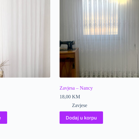
Zavjesa – Nancy
18,00
KM
Zavjese
e
Dodaj u korpu