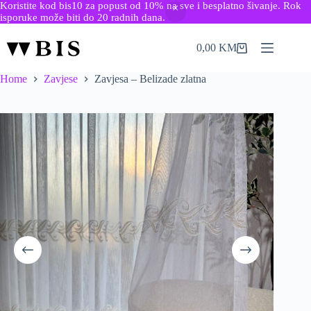
Koristite kod bis10 za popust od 10% na sve i besplatno šivanje. Rok
isporuke može biti do 20 radnih dana.
Skip
to
0,00
KM
Shopping
content
cart
Home
Zavjese
Zavjesa – Belizade zlatna