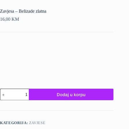
Zavjesa – Belizade zlatna
16,00
KM
Zavjesa
Dodaj u korpu
-
Belizade
zlatna
količina
KATEGORIJA:
ZAVJESE