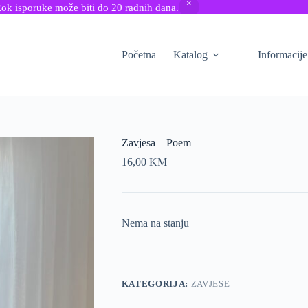
Rok isporuke može biti do 20 radnih dana.
Početna
Katalog
Informacije
Zavjesa – Poem
16,00
KM
Nema na stanju
KATEGORIJA:
ZAVJESE